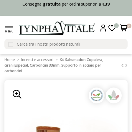
Consegna
gratuita
per ordini superiori a
€39
0
0
Home
Incensi e accessori
Kit Sahumador: Copalera,
Grani Especial, Carboncini 33mm, Supporto in acciaio per
carboncini