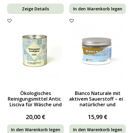
Zeige Details
In den Warenkorb legen
Ökologisches
Bianco Naturale mit
Reinigungsmittel Antica
aktivem Sauerstoff – ein
Lisciva für Wäsche und
natürlicher und
abwaschbare
umweltfreundlicher...
Oberflächen
20,00 €
15,99 €
In den Warenkorb legen
In den Warenkorb legen