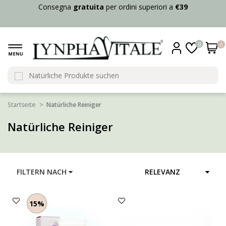
Consegna
gratuita
per ordini superiori a
€39
0
0
Startseite
Natürliche Reiniger
Natürliche Reiniger
FILTERN NACH
RELEVANZ
15%