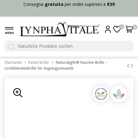
Consegna
gratuita
per ordini superiori a
€39
0
0
Startseite
Rasterbrille
Naturalight® Kunzite-Brille –
Lochblendenbrille für Augengymnastik