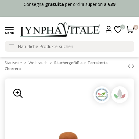
Consegna
gratuita
per ordini superiori a
€39
0
0
Startseite
Weihrauch
Räuchergefäß aus Terrakotta
Chorrera