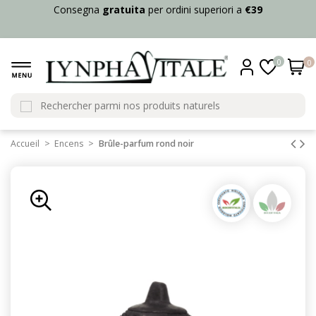
Consegna
gratuita
per ordini superiori a
€39
0
0
Accueil
Encens
Brûle-parfum rond noir