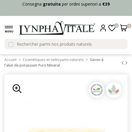
Consegna
gratuita
per ordini superiori a
€39
0
0
Accueil
Cosmétiques et nettoyants naturels
Savon à
l'alun de potassium Puro Mineral