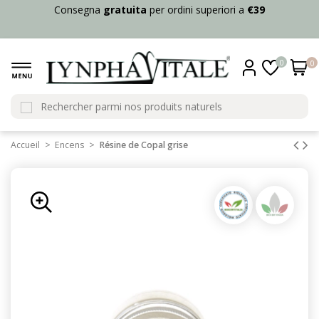
Consegna
gratuita
per ordini superiori a
€39
0
0
Accueil
Encens
Résine de Copal grise