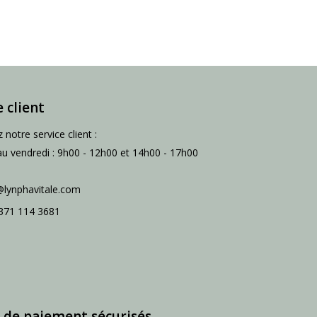
e client
 notre service client :
au vendredi : 9h00 - 12h00 et 14h00 - 17h00
@lynphavitale.com
371 114 3681
de paiement sécurisés