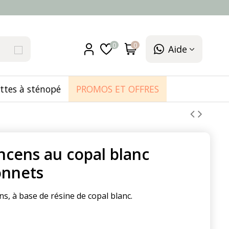
0
0
Aide
ttes à sténopé
PROMOS ET OFFRES
ncens au copal blanc
onnets
s, à base de résine de copal blanc.