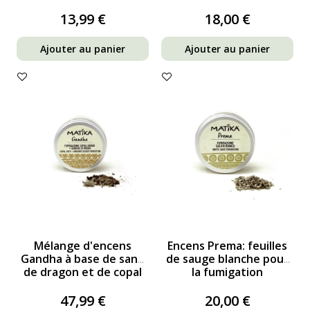
Palo Santo
dragon et de copal
blanc pour...
13,99 €
18,00 €
Ajouter au panier
Ajouter au panier
Mélange d'encens
Encens Prema: feuilles
Gandha à base de sang
de sauge blanche pour
de dragon et de copal
la fumigation
gris pour la fumigation
47,99 €
20,00 €