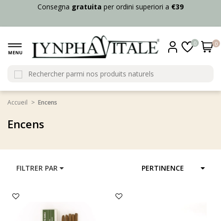
Consegna
gratuita
per ordini superiori a
€39
0
0
Accueil
Encens
Encens
FILTRER PAR
PERTINENCE