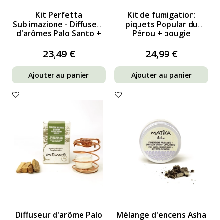
Kit Perfetta
Kit de fumigation:
Sublimazione - Diffuseur
piquets Popular du
d'arômes Palo Santo +
Pérou + bougie
bâtonnets Palo Santo
parfumée
Pequeño
23,49 €
24,99 €
Ajouter au panier
Ajouter au panier
Diffuseur d'arôme Palo
Mélange d'encens Asha