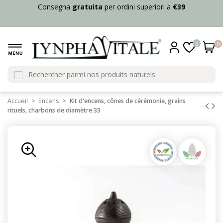
Consegna
gratuita
per ordini superiori a
€39
0
0
Accueil
Encens
Kit d'encens, cônes de cérémonie, grains
rituels, charbons de diamètre 33