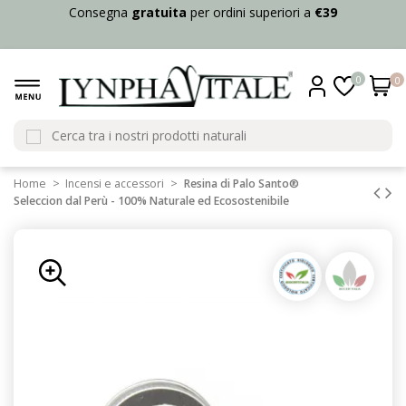
Consegna
gratuita
per ordini superiori a
€39
0
0
Home
Incensi e accessori
Resina di Palo Santo®
Seleccion dal Perù - 100% Naturale ed Ecosostenibile