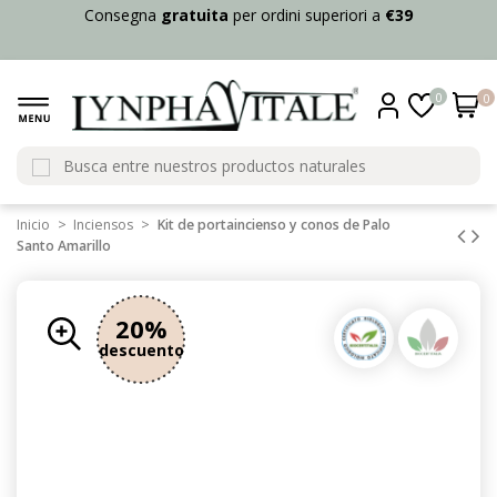
Consegna
gratuita
per ordini superiori a
€39
0
0
Inicio
Inciensos
Kit de portaincienso y conos de Palo
Santo Amarillo
20%
20%
20%
20%
20%
20%
20%
20%
descuento
descuento
descuento
descuento
descuento
descuento
descuento
descuento