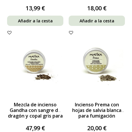
de Palo Santo
Copal Blanco para
fumigación
13,99 €
18,00 €
Añadir a la cesta
Añadir a la cesta
Mezcla de incienso
Incienso Prema con
Gandha con sangre de
hojas de salvia blanca
dragón y copal gris para
para fumigación
fumigación
47,99 €
20,00 €