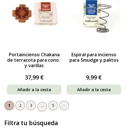
Portaincienso Chakana
Espiral para incienso
de terracota para conos
para Smudge y palitos
y varillas
37,99 €
9,99 €
Añadir a la cesta
Añadir a la cesta
1
2
3
…
5
Filtra tu búsqueda