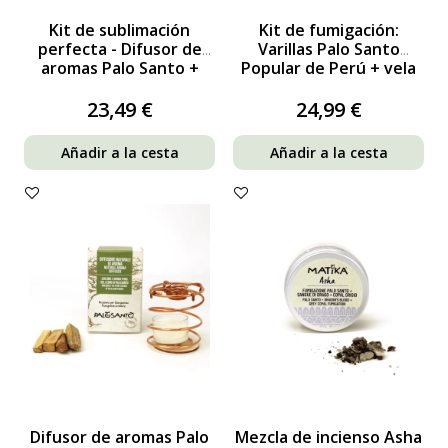
Kit de sublimación
Kit de fumigación:
perfecta - Difusor de
Varillas Palo Santo
aromas Palo Santo +
Popular de Perú + vela
varillas Palo Santo
perfumada
Pequeño
23,49 €
24,99 €
Añadir a la cesta
Añadir a la cesta
Difusor de aromas Palo
Mezcla de incienso Asha