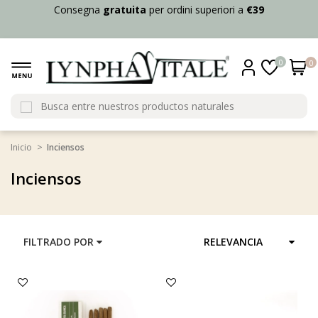
Consegna
gratuita
per ordini superiori a
€39
0
0
Inicio
Inciensos
Inciensos
FILTRADO POR
RELEVANCIA