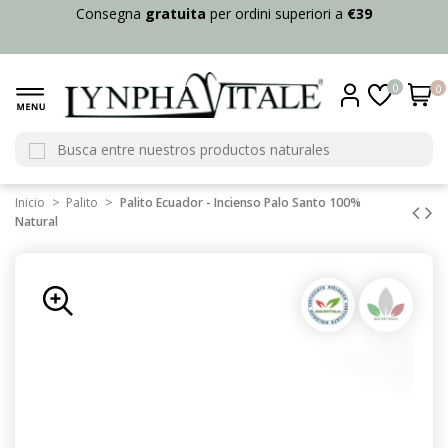
Consegna
gratuita
per ordini superiori a
€39
0
0
Inicio
Palito
Palito Ecuador - Incienso Palo Santo 100%
Natural